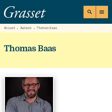
MENU
RECHERCHE
CONTENU
search
menu
PIED DE PAGE
Accueil
Auteurs
Thomas Baas
•
•
Thomas Baas