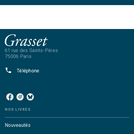
61 rue des Saints-Pères
75006 Paris
phone
Téléphone
NOS RÉSEAUX
NOS LIVRES
Nouveautés