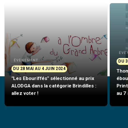
ÉVÈ
ÉVÈNEMENT
DU 3
DU 28 MAI AU 4 JUIN 2024
Thom
"Les Ebouriffés" sélectionné au prix
ébour
ALODGA dans la catégorie Brindilles :
Prin
allez voter !
au 7 