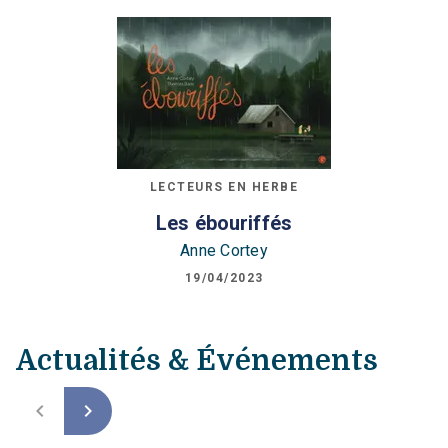
LECTEURS EN HERBE
Les ébouriffés
Anne Cortey
19/04/2023
Actualités & Événements
navigate_before
navigate_next