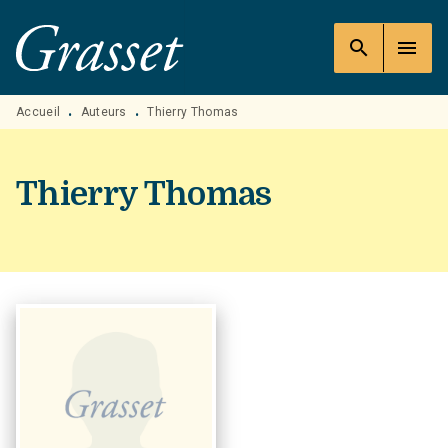
MENU
RECHERCHE
CONTENU
search
menu
PIED DE PAGE
Accueil
Auteurs
Thierry Thomas
•
•
Thierry Thomas