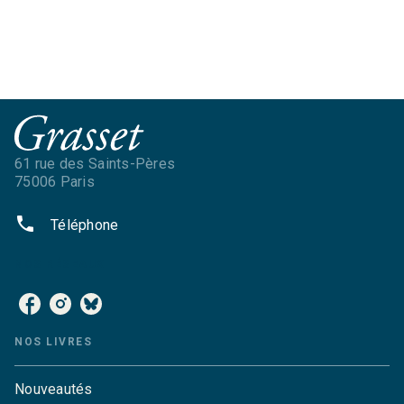
61 rue des Saints-Pères
75006 Paris
phone
Téléphone
NOS RÉSEAUX
NOS LIVRES
Nouveautés