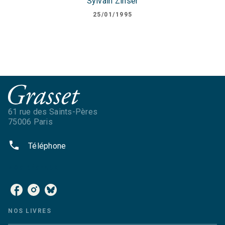
Sylvain Zinser
25/01/1995
61 rue des Saints-Pères
75006 Paris
phone
Téléphone
NOS RÉSEAUX
NOS LIVRES