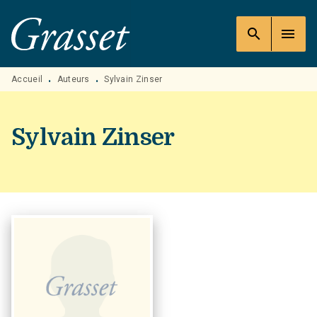
MENU
RECHERCHE
CONTENU
search
menu
PIED DE PAGE
Accueil
Auteurs
Sylvain Zinser
•
•
Sylvain Zinser