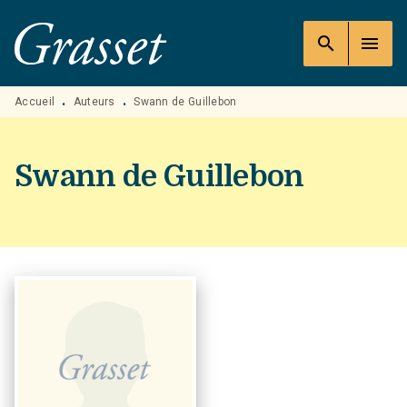
MENU
RECHERCHE
CONTENU
search
menu
PIED DE PAGE
Accueil
Auteurs
Swann de Guillebon
•
•
Swann de Guillebon