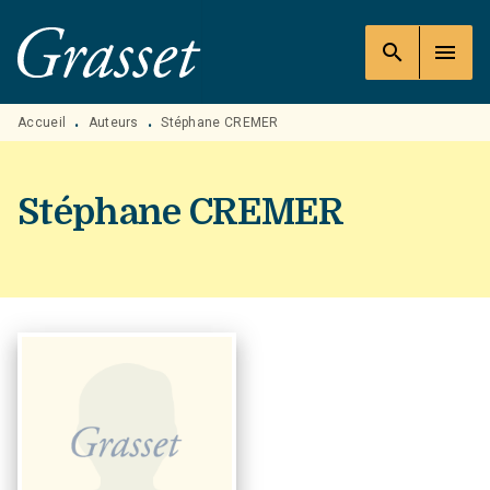
MENU
RECHERCHE
CONTENU
search
menu
PIED DE PAGE
Accueil
Auteurs
Stéphane CREMER
•
•
Stéphane CREMER