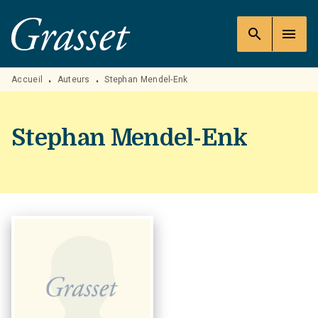
MENU
RECHERCHE
CONTENU
search
menu
PIED DE PAGE
Accueil
Auteurs
Stephan Mendel-Enk
•
•
Stephan Mendel-Enk