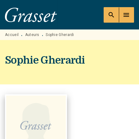
MENU
RECHERCHE
CONTENU
search
menu
PIED DE PAGE
Accueil
Auteurs
Sophie Gherardi
•
•
Sophie Gherardi