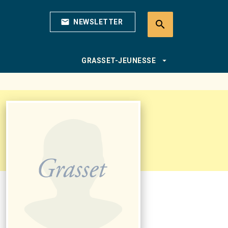
mail
NEWSLETTER
search
search
arrow_drop_down
GRASSET-JEUNESSE