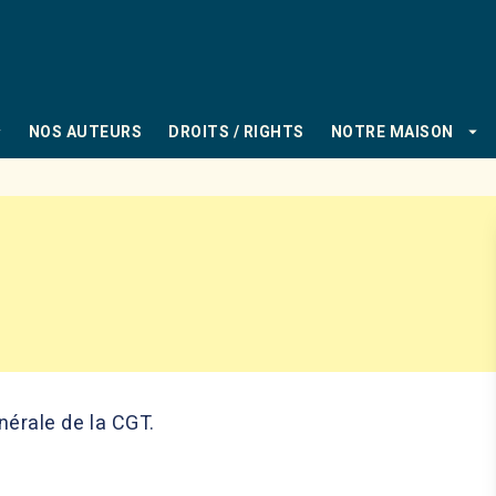
PIED DE PAGE
_down
arrow_drop_down
NOS AUTEURS
DROITS / RIGHTS
NOTRE MAISON
nérale de la CGT.