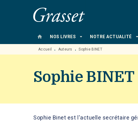
MENU
RECHERCHE
CONTENU
home
arrow_drop_down
arrow_drop
NOS LIVRES
NOTRE ACTUALITÉ
Accueil
Auteurs
Sophie BINET
•
•
Sophie BINET
Sophie Binet est l'actuelle secrétaire gé