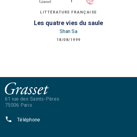
LITTÉRATURE FRANÇAISE
Les quatre vies du saule
Shan Sa
18/08/1999
61 rue des Saints-Pères
75006 Paris
phone
Téléphone
NOS RÉSEAUX