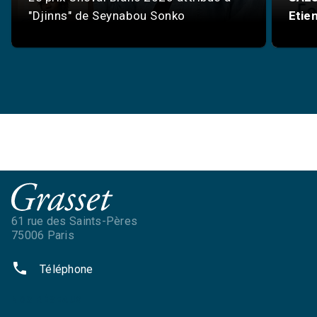
"Djinns" de Seynabou Sonko
Etie
61 rue des Saints-Pères
75006 Paris
phone
Téléphone
NOS RÉSEAUX