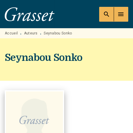
MENU
RECHERCHE
CONTENU
search
menu
PIED DE PAGE
Accueil
Auteurs
Seynabou Sonko
•
•
Seynabou Sonko