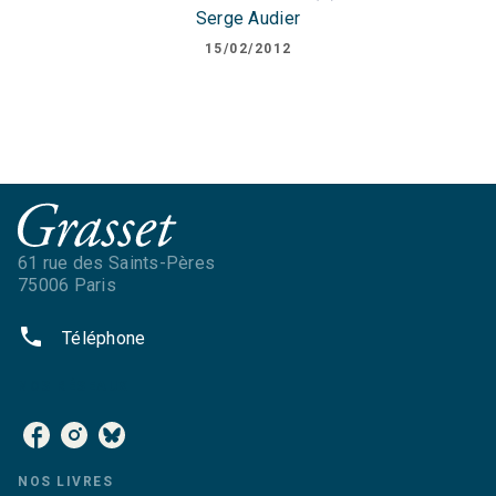
Serge Audier
15/02/2012
61 rue des Saints-Pères
75006 Paris
phone
Téléphone
NOS RÉSEAUX
NOS LIVRES