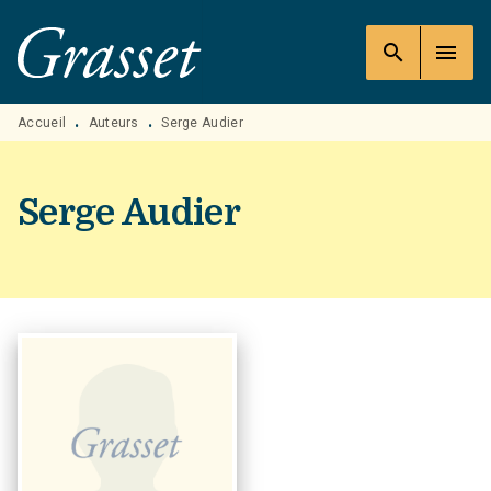
MENU
RECHERCHE
CONTENU
search
menu
PIED DE PAGE
Accueil
Auteurs
Serge Audier
•
•
Serge Audier