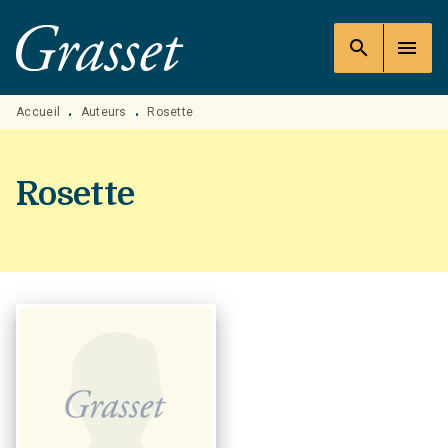
MENU
RECHERCHE
CONTENU
search
menu
PIED DE PAGE
Accueil
Auteurs
Rosette
•
•
Rosette