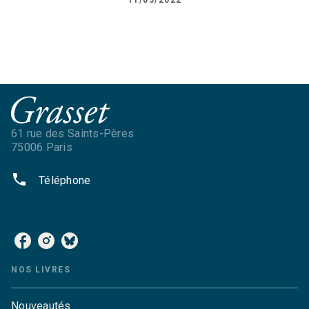
61 rue des Saints-Pères
75006 Paris
phone
Téléphone
NOS RÉSEAUX
NOS LIVRES
Nouveautés