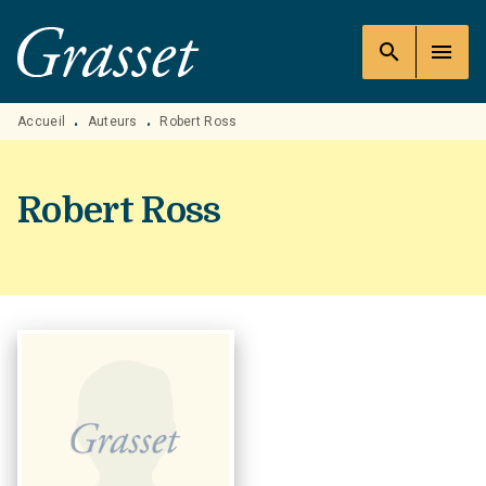
MENU
RECHERCHE
CONTENU
search
menu
PIED DE PAGE
Accueil
Auteurs
Robert Ross
•
•
Robert Ross