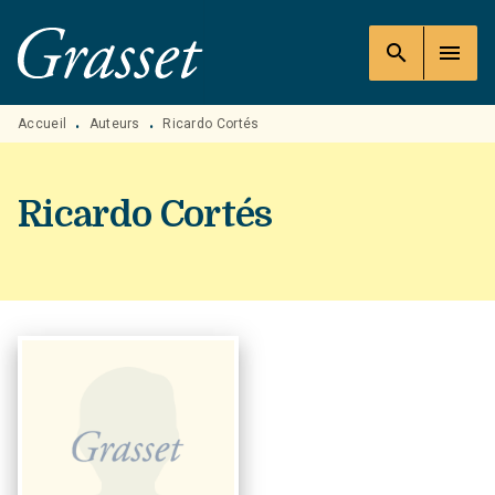
MENU
RECHERCHE
CONTENU
search
menu
PIED DE PAGE
Accueil
Auteurs
Ricardo Cortés
•
•
Ricardo Cortés