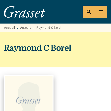
MENU
RECHERCHE
CONTENU
search
menu
PIED DE PAGE
Accueil
Auteurs
Raymond C Borel
•
•
Raymond C Borel