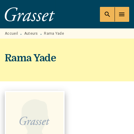
MENU
RECHERCHE
CONTENU
search
menu
PIED DE PAGE
Accueil
Auteurs
Rama Yade
•
•
Rama Yade