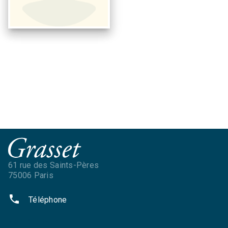
61 rue des Saints-Pères
75006 Paris
phone
Téléphone
NOS RÉSEAUX