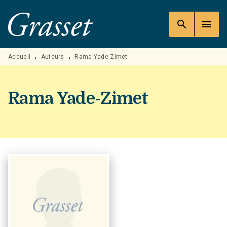
MENU
RECHERCHE
CONTENU
search
menu
PIED DE PAGE
Accueil
Auteurs
Rama Yade-Zimet
•
•
Rama Yade-Zimet