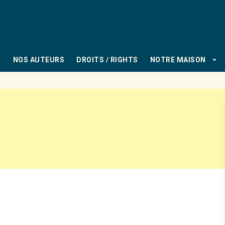
PIED DE PAGE
_down
arrow_drop_down
NOS AUTEURS
DROITS / RIGHTS
NOTRE MAISON