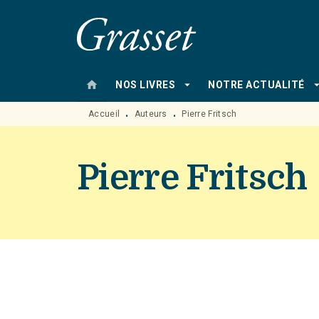
MENU
RECHERCHE
CONTENU
home
arrow_drop_down
arrow_drop
NOS LIVRES
NOTRE ACTUALITÉ
Accueil
Auteurs
Pierre Fritsch
•
•
Pierre Fritsch