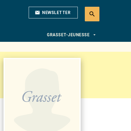
mail
NEWSLETTER
search
search
arrow_drop_down
GRASSET-JEUNESSE