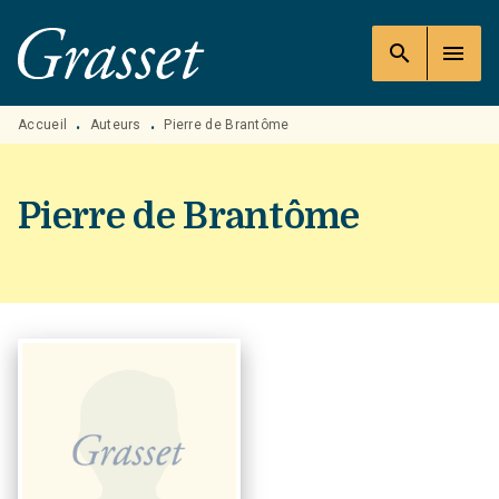
MENU
RECHERCHE
CONTENU
search
menu
PIED DE PAGE
Accueil
Auteurs
Pierre de Brantôme
•
•
Pierre de Brantôme