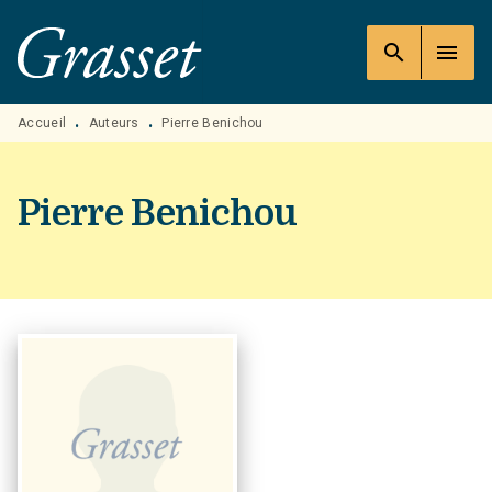
MENU
RECHERCHE
CONTENU
search
menu
PIED DE PAGE
Accueil
Auteurs
Pierre Benichou
•
•
Pierre Benichou