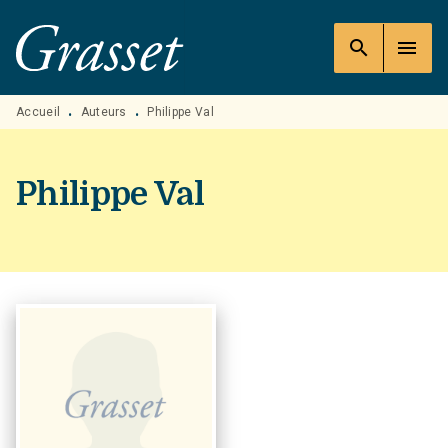
MENU
RECHERCHE
CONTENU
search
menu
PIED DE PAGE
Accueil
Auteurs
Philippe Val
•
•
Philippe Val