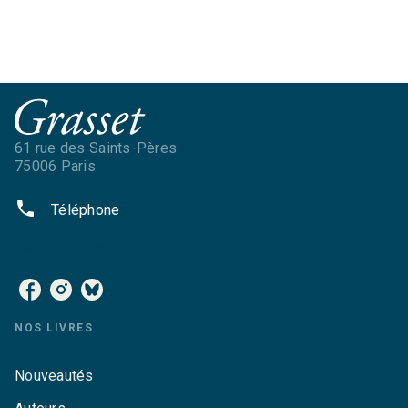
61 rue des Saints-Pères
75006 Paris
phone
Téléphone
NOS RÉSEAUX
NOS LIVRES
Nouveautés