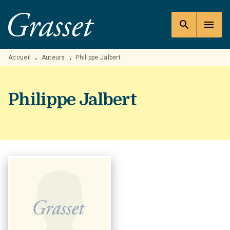
MENU
RECHERCHE
CONTENU
search
menu
PIED DE PAGE
Accueil
Auteurs
Philippe Jalbert
•
•
Philippe Jalbert