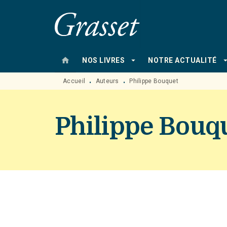
MENU
RECHERCHE
CONTENU
home
arrow_drop_down
arrow_drop
NOS LIVRES
NOTRE ACTUALITÉ
Accueil
Auteurs
Philippe Bouquet
•
•
Philippe Bouq