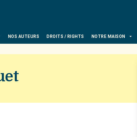
PIED DE PAGE
_down
arrow_drop_down
NOS AUTEURS
DROITS / RIGHTS
NOTRE MAISON
uet