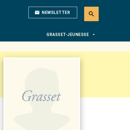
mail
NEWSLETTER
search
search
arrow_drop_down
GRASSET-JEUNESSE