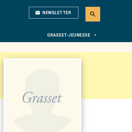
mail
NEWSLETTER
search
search
arrow_drop_down
GRASSET-JEUNESSE