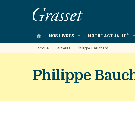
MENU
RECHERCHE
CONTENU
home
arrow_drop_down
arrow_drop
NOS LIVRES
NOTRE ACTUALITÉ
Accueil
Auteurs
Philippe Bauchard
•
•
Philippe Bauc