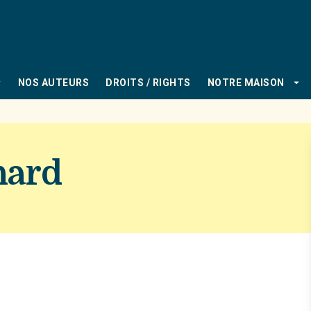
PIED DE PAGE
_down
arrow_drop_down
NOS AUTEURS
DROITS / RIGHTS
NOTRE MAISON
hard