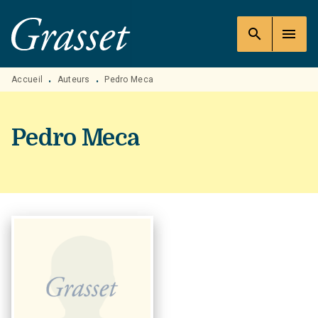
MENU
RECHERCHE
CONTENU
search
menu
PIED DE PAGE
Accueil
Auteurs
Pedro Meca
•
•
Pedro Meca