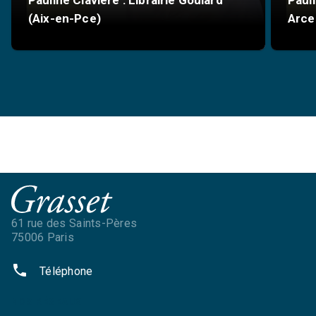
(Aix-en-Pce)
Arce
61 rue des Saints-Pères
75006 Paris
phone
Téléphone
NOS RÉSEAUX