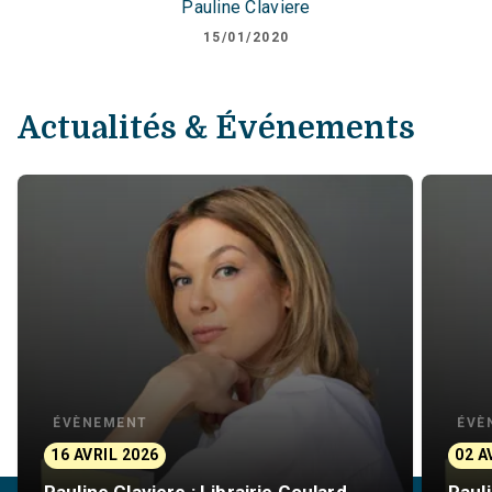
Pauline Claviere
15/01/2020
Actualités & Événements
ÉVÈNEMENT
ÉVÈ
16 AVRIL 2026
02 A
Pauline Claviere : Librairie Goulard
Pauli