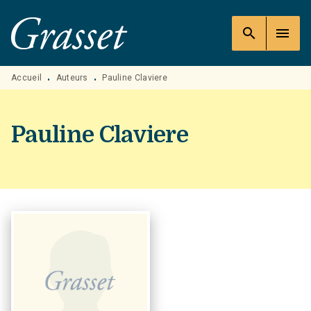
MENU
RECHERCHE
CONTENU
search
menu
PIED DE PAGE
Accueil
Auteurs
Pauline Claviere
•
•
Pauline Claviere