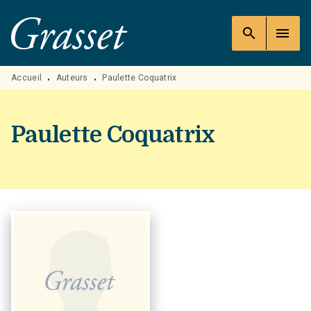
MENU
RECHERCHE
CONTENU
search
menu
PIED DE PAGE
Accueil
Auteurs
Paulette Coquatrix
•
•
Paulette Coquatrix