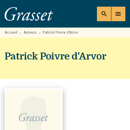
MENU
RECHERCHE
CONTENU
search
menu
PIED DE PAGE
Accueil
Auteurs
Patrick Poivre d'Arvor
•
•
Patrick Poivre d'Arvor