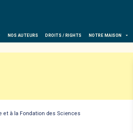
PIED DE PAGE
_down
arrow_drop_down
NOS AUTEURS
DROITS / RIGHTS
NOTRE MAISON
e et à la Fondation des Sciences