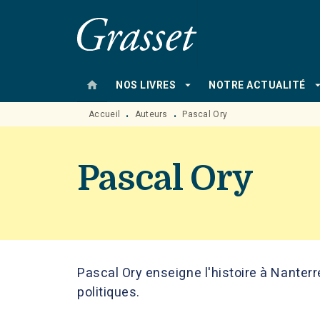
MENU
RECHERCHE
CONTENU
home
arrow_drop_down
arrow_drop
NOS LIVRES
NOTRE ACTUALITÉ
Accueil
Auteurs
Pascal Ory
•
•
Pascal Ory
Pascal Ory enseigne l'histoire à Nanterr
politiques.