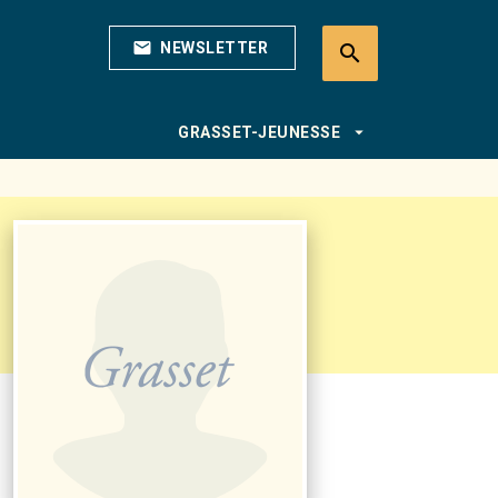
mail
NEWSLETTER
search
search
arrow_drop_down
GRASSET-JEUNESSE