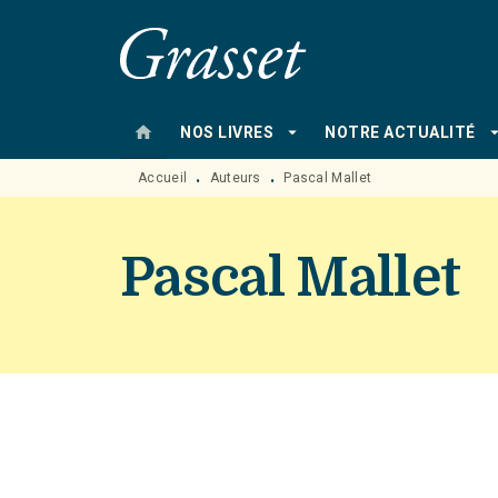
MENU
RECHERCHE
CONTENU
home
arrow_drop_down
arrow_drop
NOS LIVRES
NOTRE ACTUALITÉ
Accueil
Auteurs
Pascal Mallet
•
•
Pascal Mallet