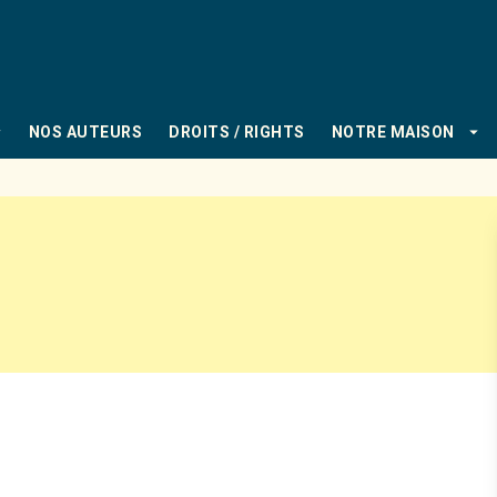
PIED DE PAGE
_down
arrow_drop_down
NOS AUTEURS
DROITS / RIGHTS
NOTRE MAISON