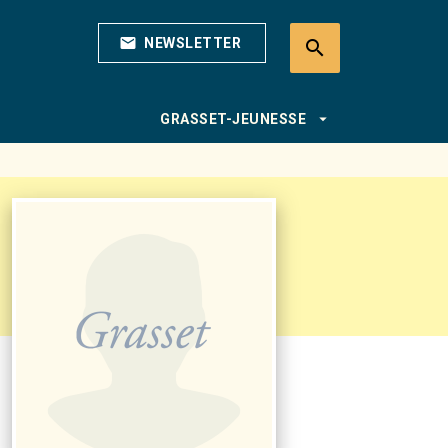
mail
NEWSLETTER
search
search
arrow_drop_down
GRASSET-JEUNESSE