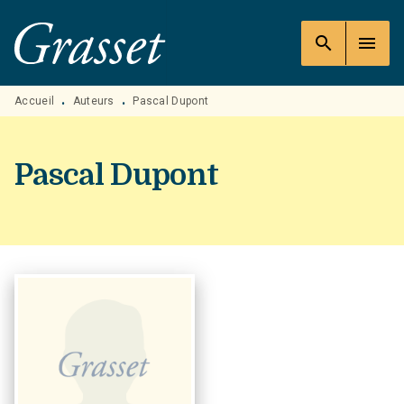
MENU
RECHERCHE
CONTENU
search
menu
PIED DE PAGE
Accueil
Auteurs
Pascal Dupont
•
•
Pascal Dupont