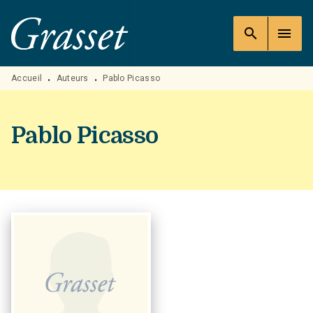
MENU
RECHERCHE
CONTENU
search
menu
PIED DE PAGE
Accueil
Auteurs
Pablo Picasso
•
•
Pablo Picasso