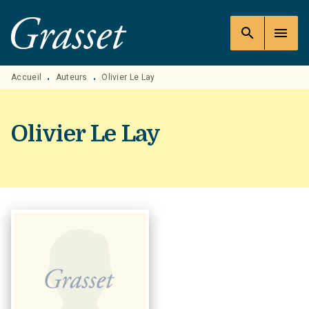
MENU
RECHERCHE
CONTENU
search
menu
PIED DE PAGE
Accueil
Auteurs
Olivier Le Lay
•
•
Olivier Le Lay