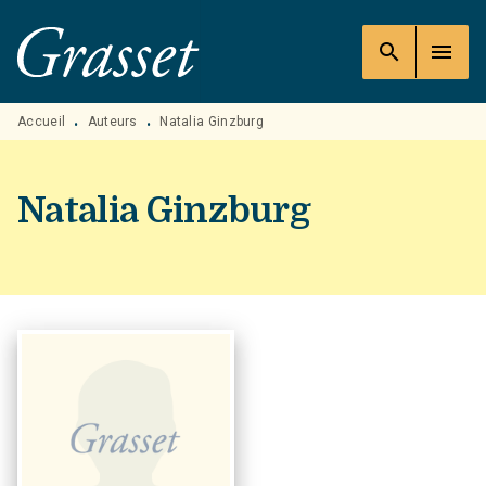
MENU
RECHERCHE
CONTENU
search
menu
PIED DE PAGE
Accueil
Auteurs
Natalia Ginzburg
•
•
Natalia Ginzburg