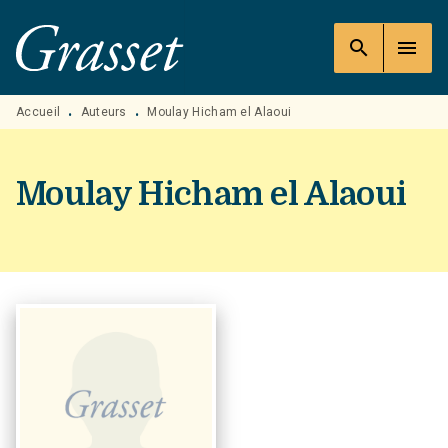
MENU
RECHERCHE
CONTENU
search
menu
PIED DE PAGE
Accueil
Auteurs
Moulay Hicham el Alaoui
•
•
Moulay Hicham el Alaoui