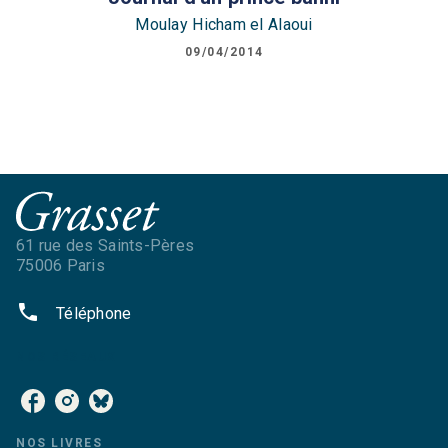
Moulay Hicham el Alaoui
09/04/2014
61 rue des Saints-Pères
75006 Paris
phone
Téléphone
NOS RÉSEAUX
NOS LIVRES