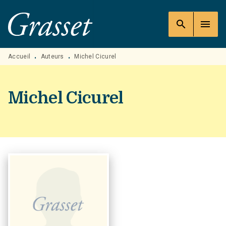
MENU
RECHERCHE
CONTENU
search
menu
PIED DE PAGE
Accueil
Auteurs
Michel Cicurel
•
•
Michel Cicurel