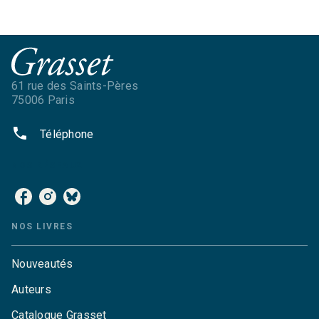
61 rue des Saints-Pères
75006 Paris
phone
Téléphone
NOS RÉSEAUX
NOS LIVRES
Nouveautés
Auteurs
Catalogue Grasset