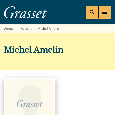
MENU
RECHERCHE
CONTENU
search
menu
PIED DE PAGE
Accueil
Auteurs
Michel Amelin
•
•
Michel Amelin