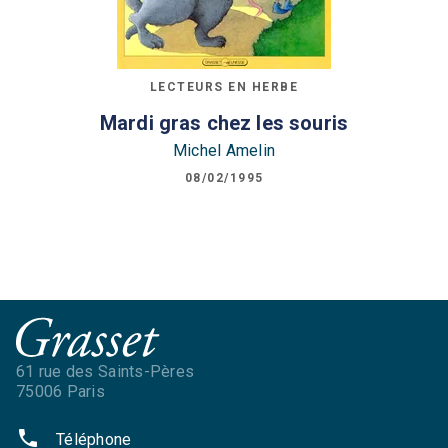
LECTEURS EN HERBE
Mardi gras chez les souris
Michel Amelin
08/02/1995
61 rue des Saints-Pères
75006 Paris
phone
Téléphone