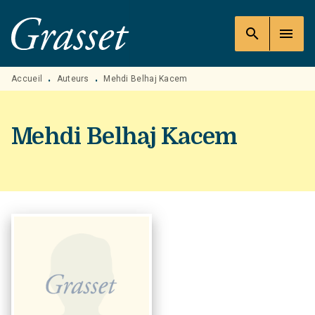
MENU
RECHERCHE
CONTENU
search
menu
PIED DE PAGE
Accueil
Auteurs
Mehdi Belhaj Kacem
•
•
Mehdi Belhaj Kacem