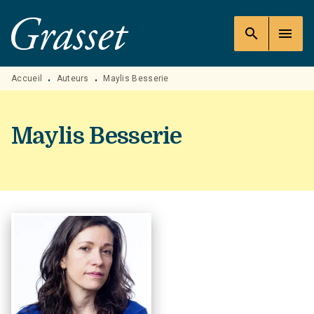
MENU
RECHERCHE
CONTENU
search
menu
PIED DE PAGE
Accueil
Auteurs
Maylis Besserie
•
•
Maylis Besserie