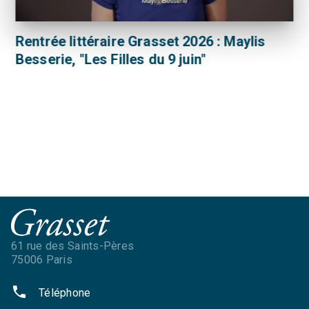
Rentrée littéraire Grasset 2026 : Maylis
Besserie, "Les Filles du 9 juin"
61 rue des Saints-Pères
75006 Paris
phone
Téléphone