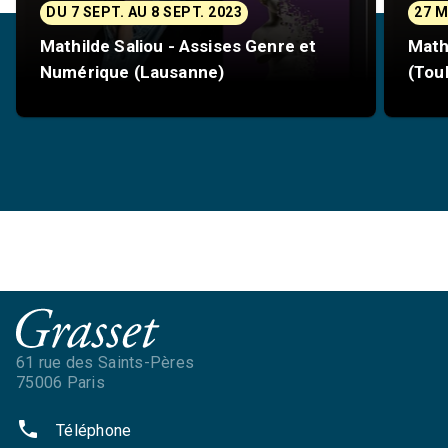
DU 7 SEPT. AU 8 SEPT. 2023
27 M
Mathilde Saliou - Assises Genre et
Mathi
Numérique (Lausanne)
(Tou
61 rue des Saints-Pères
75006 Paris
phone
Téléphone