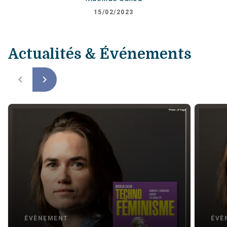
15/02/2023
Actualités & Événements
navigate_before
navigate_next
ÉVÈNEMENT
ÉVÈ