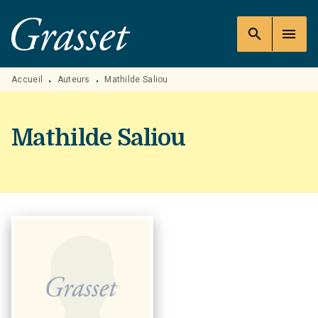
MENU
RECHERCHE
CONTENU
search
menu
PIED DE PAGE
Accueil
Auteurs
Mathilde Saliou
•
•
Mathilde Saliou