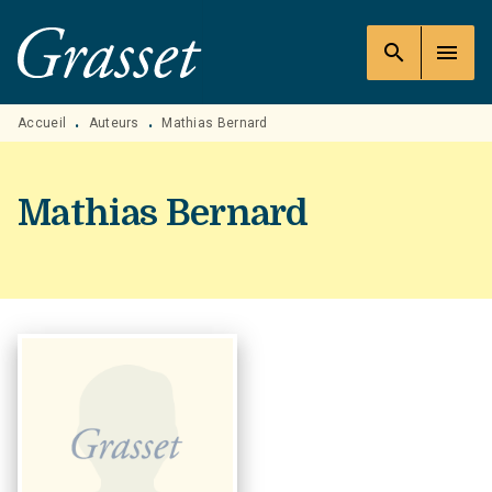
MENU
RECHERCHE
CONTENU
search
menu
PIED DE PAGE
Accueil
Auteurs
Mathias Bernard
•
•
Mathias Bernard