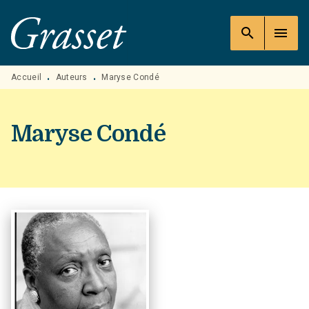
MENU
RECHERCHE
CONTENU
search
menu
PIED DE PAGE
Accueil
Auteurs
Maryse Condé
•
•
Maryse Condé