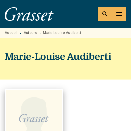
MENU
RECHERCHE
CONTENU
search
menu
PIED DE PAGE
Accueil
Auteurs
Marie-Louise Audiberti
•
•
Marie-Louise Audiberti