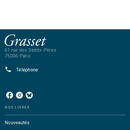
61 rue des Saints-Pères
75006 Paris
phone
Téléphone
NOS RÉSEAUX
NOS LIVRES
Nouveautés