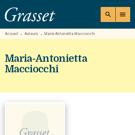
MENU
RECHERCHE
CONTENU
search
menu
PIED DE PAGE
Accueil
Auteurs
Maria-Antonietta Macciocchi
•
•
Maria-Antonietta
Macciocchi