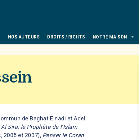
PIED DE PAGE
_down
arrow_drop_down
NOS AUTEURS
DROITS / RIGHTS
NOTRE MAISON
sein
ommun de Baghat Elnadi et Adel
:
Al Sîra, le Prophète de l’Islam
, 2005 et 2007),
Penser le Coran