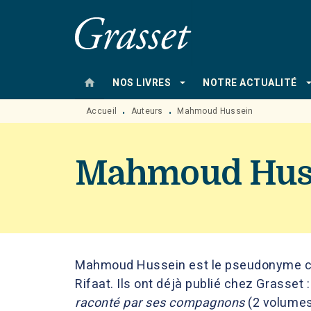
MENU
RECHERCHE
CONTENU
home
arrow_drop_down
arrow_drop
NOS LIVRES
NOTRE ACTUALITÉ
Accueil
Auteurs
Mahmoud Hussein
•
•
Mahmoud Hus
Mahmoud Hussein est le pseudonyme c
Rifaat. Ils ont déjà publié chez Grasset 
raconté par ses compagnons
(2 volumes