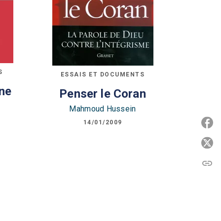
S
ESSAIS ET DOCUMENTS
 ne
Penser le Coran
Mahmoud Hussein
14/01/2009
P
P
link
C