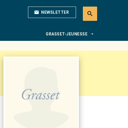
mail
NEWSLETTER
search
search
arrow_drop_down
GRASSET-JEUNESSE