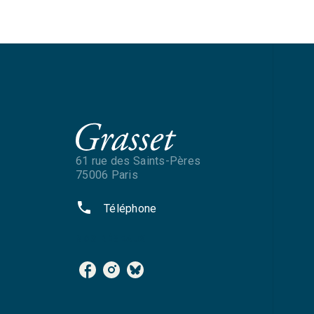
61 rue des Saints-Pères
75006 Paris
phone
Téléphone
NOS RÉSEAUX