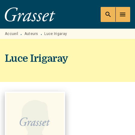
MENU
RECHERCHE
CONTENU
search
menu
PIED DE PAGE
Accueil
Auteurs
Luce Irigaray
•
•
Luce Irigaray