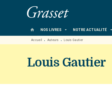
MENU
RECHERCHE
CONTENU
home
arrow_drop_down
arrow_drop
NOS LIVRES
NOTRE ACTUALITÉ
Accueil
Auteurs
Louis Gautier
•
•
Louis Gautier