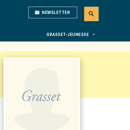
mail
NEWSLETTER
search
search
arrow_drop_down
GRASSET-JEUNESSE