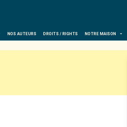
PIED DE PAGE
_down
arrow_drop_down
NOS AUTEURS
DROITS / RIGHTS
NOTRE MAISON