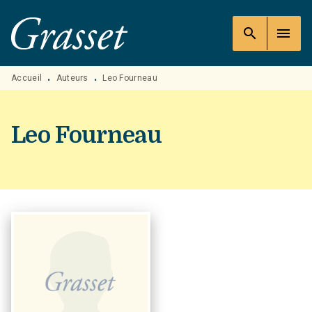
MENU
RECHERCHE
CONTENU
search
menu
PIED DE PAGE
Accueil
Auteurs
Leo Fourneau
•
•
Leo Fourneau