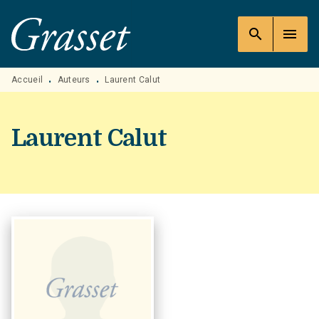
MENU
RECHERCHE
CONTENU
search
menu
PIED DE PAGE
Accueil
Auteurs
Laurent Calut
•
•
Laurent Calut