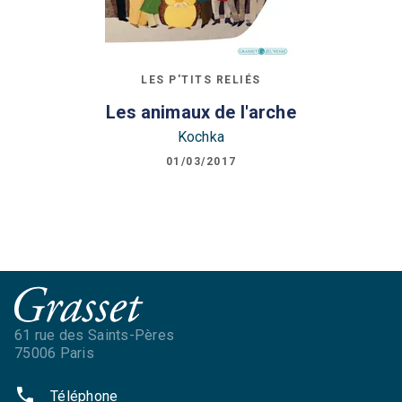
LES P'TITS RELIÉS
Les animaux de l'arche
Kochka
01/03/2017
61 rue des Saints-Pères
75006 Paris
phone
Téléphone